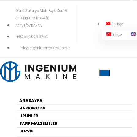
Hanlı Sakarya Mah. Açık Cad. A
Blok Dış Kapı No:2A/E
Türkçe
Arifiye/SAKARYA
Türkçe
+90 554 026 67 54
404!
info@ingeniummakine.com.tr
Yukardaki Menüleri Kullanarak Geçiş
Yapabilirsiniz
ANASAYFA
HAKKIMIZDA
Anasayfa
ÜRÜNLER
SARF MALZEMELER
SERVİS
HARITA