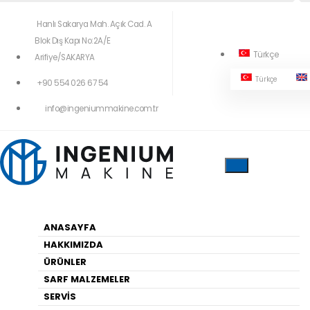
Hanlı Sakarya Mah. Açık Cad. A
Blok Dış Kapı No:2A/E
Türkçe
Arifiye/SAKARYA
Türkçe
+90 554 026 67 54
404!
info@ingeniummakine.com.tr
Yukardaki Menüleri Kullanarak Geçiş
Yapabilirsiniz
ANASAYFA
HAKKIMIZDA
Anasayfa
ÜRÜNLER
SARF MALZEMELER
SERVİS
HARITA