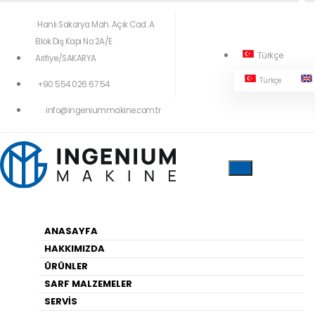
Hanlı Sakarya Mah. Açık Cad. A
Blok Dış Kapı No:2A/E
Türkçe
Arifiye/SAKARYA
Türkçe
+90 554 026 67 54
404!
info@ingeniummakine.com.tr
Yukardaki Menüleri Kullanarak Geçiş
Yapabilirsiniz
ANASAYFA
HAKKIMIZDA
Anasayfa
ÜRÜNLER
SARF MALZEMELER
SERVİS
HARITA