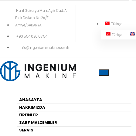
Hanlı Sakarya Mah. Açık Cad. A
Blok Dış Kapı No:2A/E
Türkçe
Arifiye/SAKARYA
Türkçe
+90 554 026 67 54
404!
info@ingeniummakine.com.tr
Yukardaki Menüleri Kullanarak Geçiş
Yapabilirsiniz
ANASAYFA
HAKKIMIZDA
Anasayfa
ÜRÜNLER
SARF MALZEMELER
SERVİS
HARITA