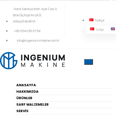
Hanlı Sakarya Mah. Açık Cad. A
Blok Dış Kapı No:2A/E
Türkçe
Arifiye/SAKARYA
Türkçe
+90 554 026 67 54
404!
info@ingeniummakine.com.tr
Yukardaki Menüleri Kullanarak Geçiş
Yapabilirsiniz
ANASAYFA
HAKKIMIZDA
Anasayfa
ÜRÜNLER
SARF MALZEMELER
SERVİS
HARITA