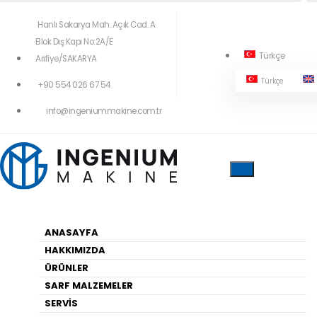
Hanlı Sakarya Mah. Açık Cad. A
Blok Dış Kapı No:2A/E
Türkçe
Arifiye/SAKARYA
Türkçe
+90 554 026 67 54
404!
info@ingeniummakine.com.tr
Yukardaki Menüleri Kullanarak Geçiş
Yapabilirsiniz
ANASAYFA
HAKKIMIZDA
Anasayfa
ÜRÜNLER
SARF MALZEMELER
SERVİS
HARITA