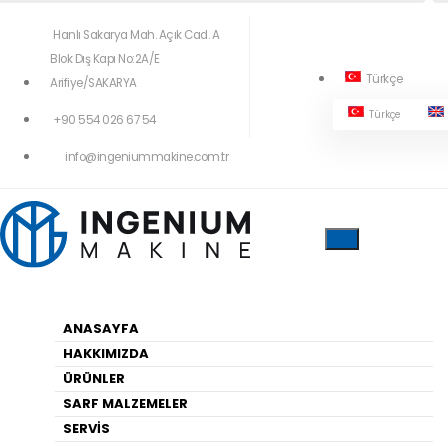
Hanlı Sakarya Mah. Açık Cad. A
Blok Dış Kapı No:2A/E
Türkçe
Arifiye/SAKARYA
Türkçe
+90 554 026 67 54
404!
info@ingeniummakine.com.tr
Yukardaki Menüleri Kullanarak Geçiş
Yapabilirsiniz
ANASAYFA
HAKKIMIZDA
Anasayfa
ÜRÜNLER
SARF MALZEMELER
SERVİS
HARITA