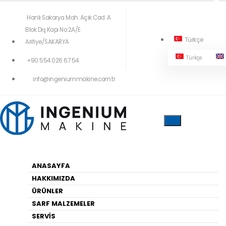
Hanlı Sakarya Mah. Açık Cad. A
Blok Dış Kapı No:2A/E
Türkçe
Arifiye/SAKARYA
Türkçe
+90 554 026 67 54
404!
info@ingeniummakine.com.tr
Yukardaki Menüleri Kullanarak Geçiş
Yapabilirsiniz
ANASAYFA
HAKKIMIZDA
Anasayfa
ÜRÜNLER
SARF MALZEMELER
SERVİS
HARITA