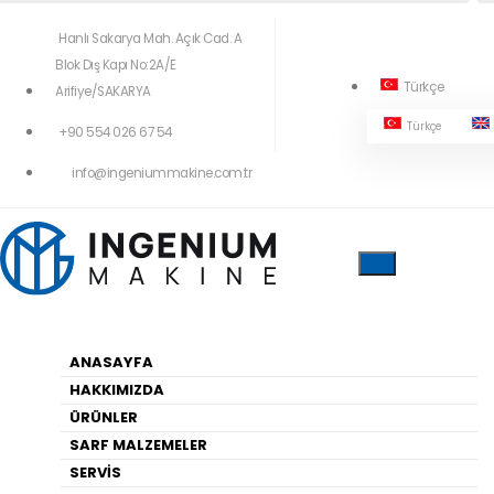
Hanlı Sakarya Mah. Açık Cad. A
Blok Dış Kapı No:2A/E
Türkçe
Arifiye/SAKARYA
Türkçe
+90 554 026 67 54
404!
info@ingeniummakine.com.tr
Yukardaki Menüleri Kullanarak Geçiş
Yapabilirsiniz
ANASAYFA
HAKKIMIZDA
Anasayfa
ÜRÜNLER
SARF MALZEMELER
SERVİS
HARITA